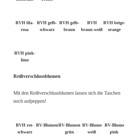
RVH lila-
RVH gelb-
RVH gelb-
RVH
RVH beige-
rosa
schwarz
braun
braun-weiß
orange
RVH pink-
lime
Reißverschlussblumen
Mit den Reißverschlussblumen lassen sich die Taschen
noch aufpeppen!
RVH rot-
RV-Blumen
RV-Blumen
RV-Blume
RV-Blume
schwarz
grün
weiß
pink