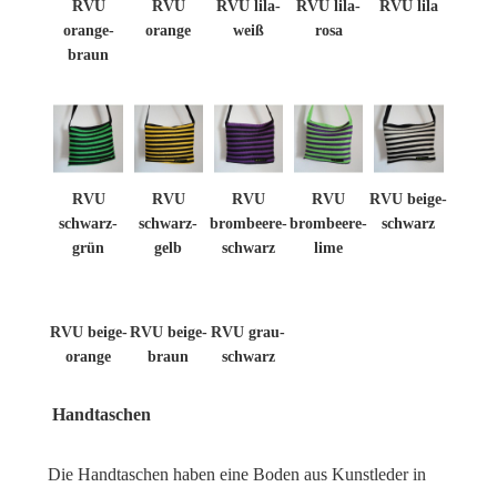
RVU
RVU
RVU lila-
RVU lila-
RVU lila
orange-
orange
weiß
rosa
braun
RVU
RVU
RVU
RVU
RVU beige-
schwarz-
schwarz-
brombeere-
brombeere-
schwarz
grün
gelb
schwarz
lime
RVU beige-
RVU beige-
RVU grau-
orange
braun
schwarz
Handtaschen
Die Handtaschen haben eine Boden aus Kunstleder in