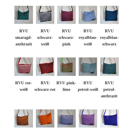
RVU
RVU
RVU
RVU
RVU
smaragd-
schwarz-
schwarz-
royalblau-
royalblau-
anthrazit
weiß
pink
weiß
schwarz
RVU rot-
RVU
RVU pink-
RVU
RVU
weiß
schwarz-rot
lime
petrol-weiß
petrol-
anthrazit