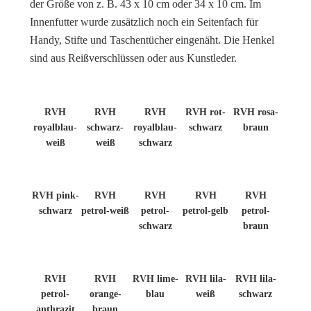
der Größe von z. B. 43 x 10 cm oder 34 x 10 cm. Im
Innenfutter wurde zusätzlich noch ein Seitenfach für
Handy, Stifte und Taschentücher eingenäht. Die Henkel
sind aus Reißverschlüssen oder aus Kunstleder.
RVH
RVH
RVH
RVH rot-
RVH rosa-
royalblau-
schwarz-
royalblau-
schwarz
braun
weiß
weiß
schwarz
RVH pink-
RVH
RVH
RVH
RVH
schwarz
petrol-weiß
petrol-
petrol-gelb
petrol-
schwarz
braun
RVH
RVH
RVH lime-
RVH lila-
RVH lila-
petrol-
orange-
blau
weiß
schwarz
anthrazit
braun