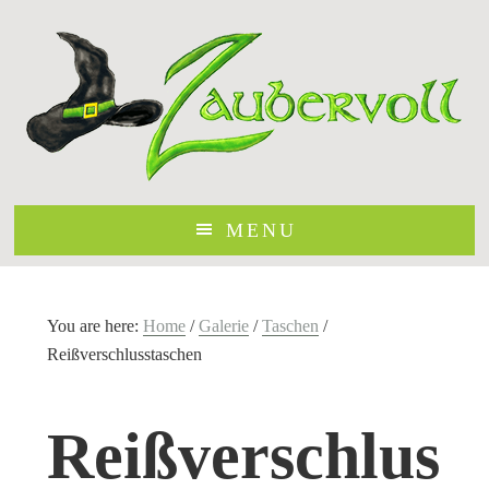
Skip
to
main
content
MENU
You are here:
Home
/
Galerie
/
Taschen
/
Reißverschlusstaschen
Reißverschlus