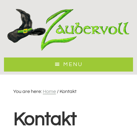
Skip
to
main
content
MENU
You are here:
Home
/
Kontakt
Kontakt